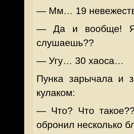
— Мм… 19 невежест
— Да и вообще! 
слушаешь??
— Угу… 30 хаоса…
Пунка зарычала и з
кулаком:
— Что? Что такое??
обронил несколько б