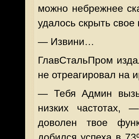
можно небрежнее ска
удалось скрыть свое 
— Извини…
ГлавСтальПром издал
не отреагировал на 
— Тебя Админ вызы
низких частотах, 
доволен твое функ
добился успеха в 7