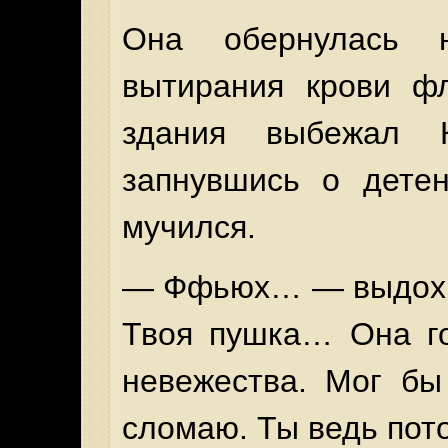
Она обернулась 
вытирания крови ф
здания выбежал 
запнувшись о дете
мучился.
— Ффьюх… — выдохн
Твоя пушка… Она го
невежества. Мог бы
сломаю. Ты ведь пот