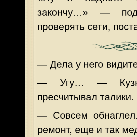
закончу…» — по
проверять сети, пост
— Дела у него видит
— Угу… — Кузне
пресчитывал талики.
— Совсем обнаглел.
ремонт, еще и так ме