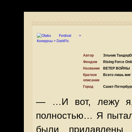
Автор
Эльчик ТандерD
Фендом
Rising Force Onl
Название
ВЕТЕР ВОЙНЫ
Краткое
Всего лишь миг
описание
Город
Санкт-Петербур
— …И вот, лежу я,
полностью… Я пытал
были придавлены 