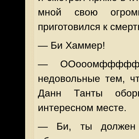
мной свою огро
приготовился к смерт
— Би Хаммер!
— ООооомффффф!
недовольные тем, ч
Данн Танты обор
интересном месте.
— Би, ты должен 