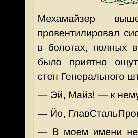
Мехамайзер вы
провентилировал си
в болотах, полных в
было приятно ощут
стен Генерального ш
— Эй, Майз! — к нем
— Йо, ГлавСтальПр
— В моем имени нет