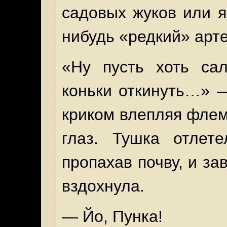
садовых жуков или я
нибудь «редкий» арт
«Ну пусть хоть сал
коньки откинуть…» 
криком влепляя фле
глаз. Тушка отлете
пропахав почву, и за
вздохнула.
— Йо, Пунка!