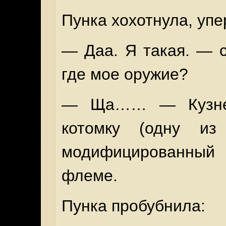
Пунка хохотнула, упе
— Даа. Я такая. — 
где мое оружие?
— Ща…… — Кузнец
котомку (одну и
модифицированный
флеме.
Пунка пробубнила: