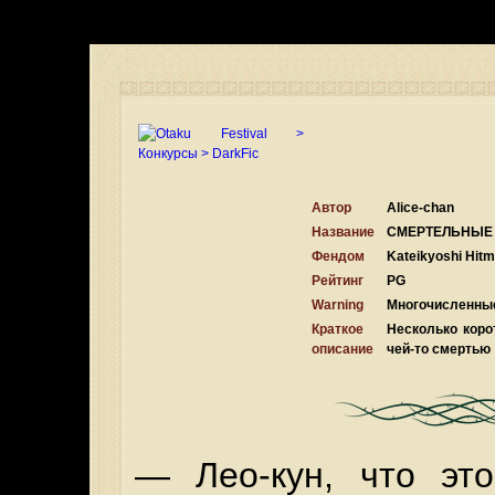
Автор
Alice-chan
Название
СМЕРТЕЛЬНЫЕ
Фендом
Kateikyoshi Hit
Рейтинг
PG
Warning
Многочисленные
Краткое
Несколько коро
описание
чей-то смертью
— Лео-кун, что эт